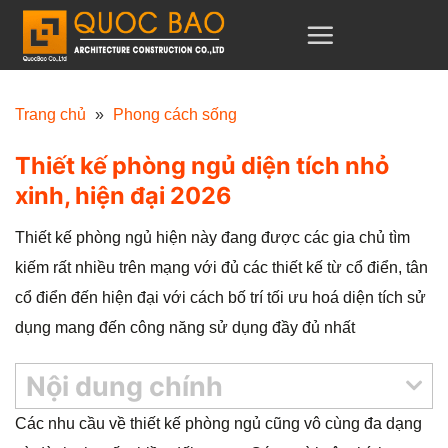
C
h
u
y
Trang chủ
»
Phong cách sống
ể
Thiết kế phòng ngủ diện tích nhỏ
n
xinh, hiện đại 2026
đ
ế
Thiết kế phòng ngủ hiện này đang được các gia chủ tìm
n
kiếm rất nhiều trên mạng với đủ các thiết kế từ cổ điển, tân
n
cổ điển đến hiện đại với cách bố trí tối ưu hoá diện tích sử
ộ
dụng mang đến công năng sử dụng đầy đủ nhất
i
d
Nội dung chính
u
Các nhu cầu về thiết kế phòng ngủ cũng vô cùng đa dạng
n