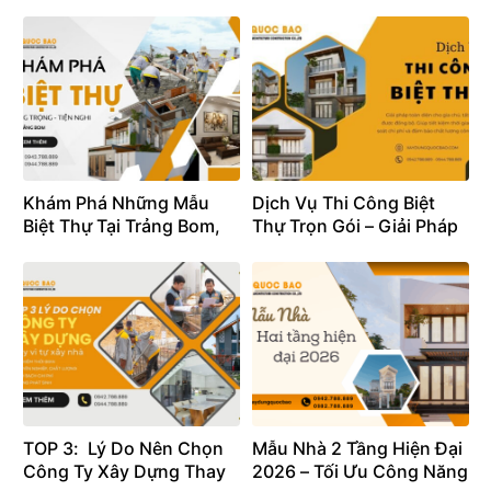
2026 (Chi Tiết Từ A-Z)
chiêu tài
Khám Phá Những Mẫu
Dịch Vụ Thi Công Biệt
Biệt Thự Tại Trảng Bom,
Thự Trọn Gói – Giải Pháp
Đồng Nai: Sang Trọng,
Toàn Diện Cho Gia Chủ
Tiện Nghi 2026
TOP 3: Lý Do Nên Chọn
Mẫu Nhà 2 Tầng Hiện Đại
Công Ty Xây Dựng Thay
2026 – Tối Ưu Công Năng