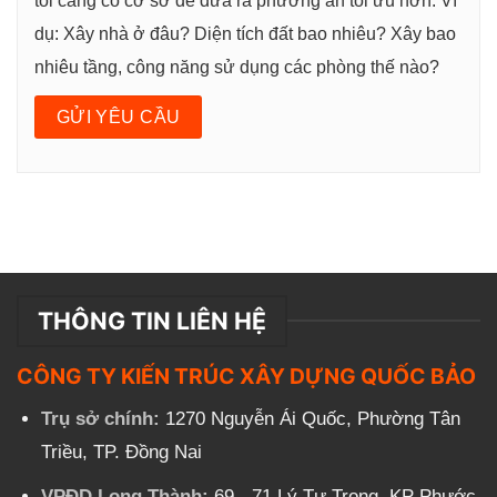
tôi càng có cơ sở để đưa ra phương án tối ưu hơn. Ví
dụ: Xây nhà ở đâu? Diện tích đất bao nhiêu? Xây bao
nhiêu tầng, công năng sử dụng các phòng thế nào?
THÔNG TIN LIÊN HỆ
CÔNG TY KIẾN TRÚC XÂY DỰNG QUỐC BẢO
Trụ sở chính:
1270 Nguyễn Ái Quốc, Phường Tân
Triều, TP. Đồng Nai
VPĐD Long Thành:
69 - 71 Lý Tự Trọng, KP Phước