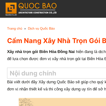
C
h
u
y
Trang chủ
»
Dịch vụ Quốc Bảo
ể
Cẩm Nang Xây Nhà Trọn Gói B
n
đ
Xây nhà trọn gói Biên Hòa Đồng Nai
hiện đang là dịc
ế
để lựa chọn được đơn vị xây nhà trọn gói tại Biên Hòa Đ
n
n
Nội dung chính
ộ
i
Bài viết dưới đây Xây dựng Quốc Bảo sẽ giúp cho quý k
d
đơn vị nhận thiết kế và thi công xây dựng uy tín để s
u
n