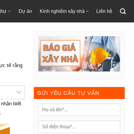
 thự
Dự án
Kinh nghiệm xây nhà
Liên hệ
ực tế rằng
GỬI YÊU CẦU TƯ VẤN
 nhận biết
.