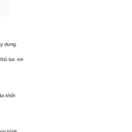
xây dựng.
thủ tục xin
áo khởi
ng trình.