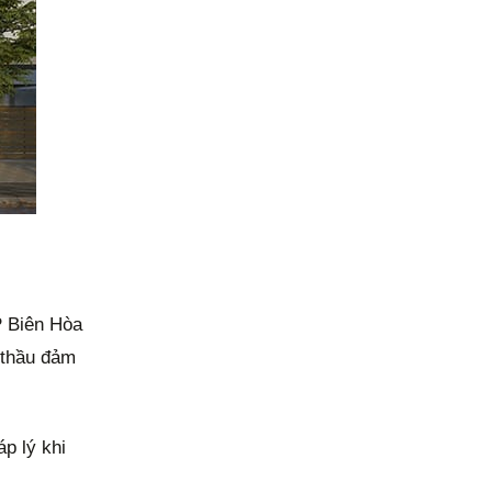
P Biên Hòa
à thầu đảm
p lý khi