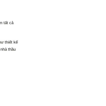
m tất cả
ư thiết kế
 nhà thầu