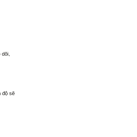
 dõi,
n độ sẽ