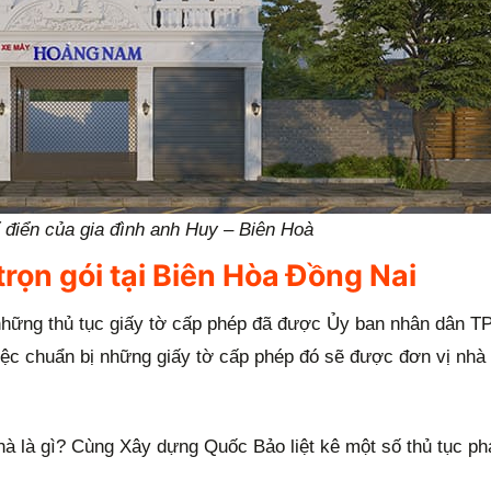
ổ điển của gia đình anh Huy – Biên Hoà
trọn gói tại Biên Hòa Đồng Nai
 những thủ tục giấy tờ cấp phép đã được Ủy ban nhân dân T
 việc chuẩn bị những giấy tờ cấp phép đó sẽ được đơn vị nh
hà là gì? Cùng Xây dựng Quốc Bảo liệt kê một số thủ tục phá