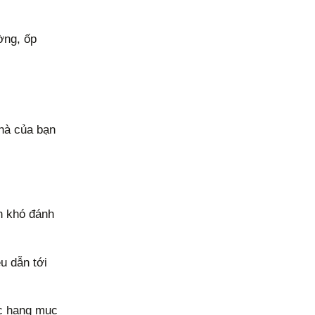
ờng, ốp
nhà của bạn
n khó đánh
u dẫn tới
ác hạng mục