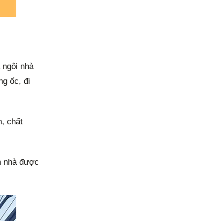
 ngôi nhà
g ốc, đi
, chất
ăn nhà được