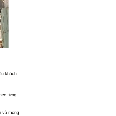
iều khách
theo từng
ch và mong