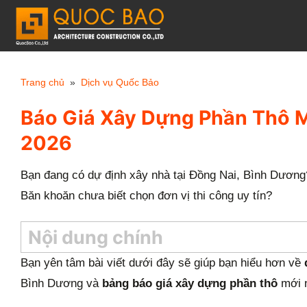
C
h
u
y
Trang chủ
»
Dịch vụ Quốc Bảo
ể
Báo Giá Xây Dựng Phần Thô M
n
đ
2026
ế
n
Bạn đang có dự định xây nhà tại Đồng Nai, Bình Dương
n
Băn khoăn chưa biết chọn đơn vị thi công uy tín?
ộ
Nội dung chính
i
d
Bạn yên tâm bài viết dưới đây sẽ giúp bạn hiểu hơn về
u
Bình Dương và
bảng báo giá xây dựng phần thô
mới 
n