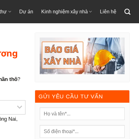
 thự
Dự án
Kinh nghiệm xây nhà
Liên hệ
ương
hần thô
?
GỬI YÊU CẦU TƯ VẤN
ồng Nai,