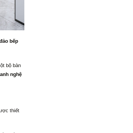
đảo bếp
một bộ bàn
tranh nghệ
ược thiết