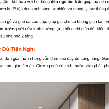
g tâm, kết hợp với hệ thống
đèn ngủ âm trần
giúp tạo nên 
 hợp lý để tận dụng ánh sáng tự nhiên và mang lại sự thông 
bàn gỗ và ghế da cao cấp, giúp gia chủ có không gian làm vi
âm tường
với cửa kính cường lực không chỉ giúp tiết kiệm d
ẫu nhà phố 2 tậng.
 Đủ Tiện Nghi
 kế đơn giản hơn nhưng vẫn đảm bảo đầy đủ công năng. G
ể tạo cảm giác ấm áp. Giường ngủ có kích thước vừa phải, p