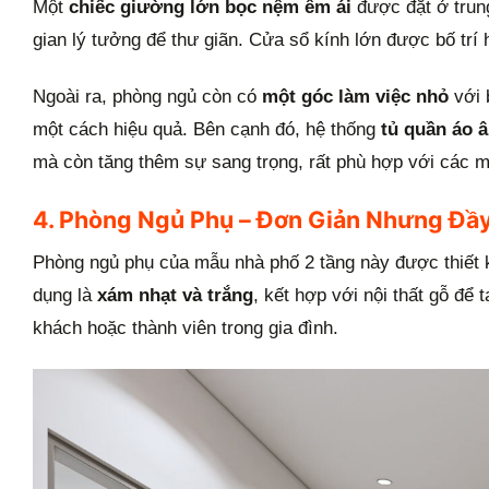
Một
chiếc giường lớn bọc nệm êm ái
được đặt ở trun
gian lý tưởng để thư giãn. Cửa sổ kính lớn được bố trí
Ngoài ra, phòng ngủ còn có
một góc làm việc nhỏ
với 
một cách hiệu quả. Bên cạnh đó, hệ thống
tủ quần áo 
mà còn tăng thêm sự sang trọng, rất phù hợp với các m
4. Phòng Ngủ Phụ – Đơn Giản Nhưng Đầy
Phòng ngủ phụ của mẫu nhà phố 2 tầng này được thiết
dụng là
xám nhạt và trắng
, kết hợp với nội thất gỗ đ
khách hoặc thành viên trong gia đình.