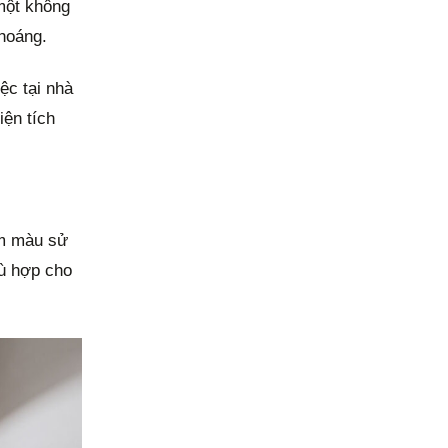
một không
thoáng.
ệc tại nhà
iện tích
am màu sử
hù hợp cho