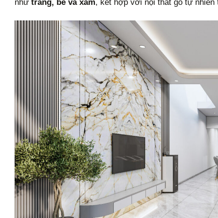
như
trắng, be và xám
, kết hợp với nội thất gỗ tự nhi