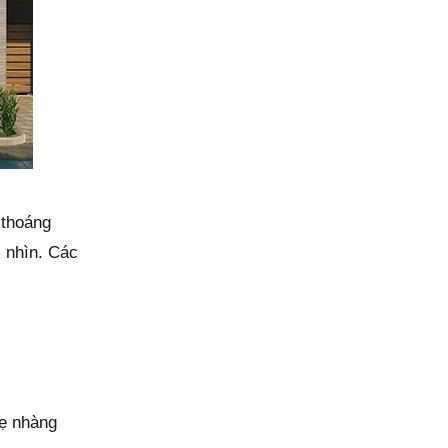
 thoáng
m nhìn. Các
ẹ nhàng