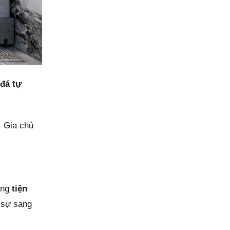
đá tự
. Gia chủ
ùng
tiện
o sự sang