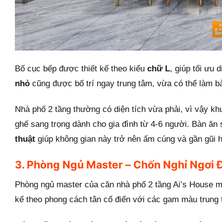
Bố cục bếp được thiết kế theo kiểu
chữ L
, giúp tối ưu 
nhỏ
cũng được bố trí ngay trung tâm, vừa có thể làm b
Nhà phố 2 tầng thường có diện tích vừa phải, vì vậy kh
ghế sang trọng dành cho gia đình từ 4-6 người. Bàn ăn s
thuật
giúp không gian này trở nên ấm cúng và gần gũi 
3. Phòng Ngủ Master – Chốn Nghỉ Ngơi
Phòng ngủ master của căn nhà phố 2 tầng Ai’s House 
kế theo phong cách tân cổ điển với các gam màu trung t