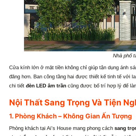
Nhà phố tâ
Cửa kính lớn ở mặt tiền không chỉ giúp tận dụng ánh sá
đãng hơn. Ban công tầng hai được thiết kế tinh tế với 
chi tiết
đèn LED âm trần
cũng được bố trí hợp lý để là
Nội Thất Sang Trọng Và Tiện Ng
1. Phòng Khách – Không Gian Ấn Tượng
Phòng khách tại Ai’s House mang phong cách
sang trọ