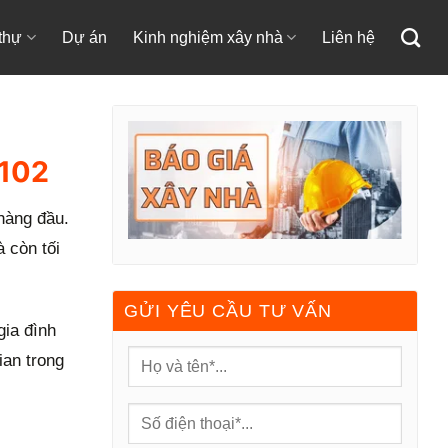
 thự
Dự án
Kinh nghiệm xây nhà
Liên hệ
5102
 hàng đầu.
 còn tối
GỬI YÊU CẦU TƯ VẤN
gia đình
ian trong