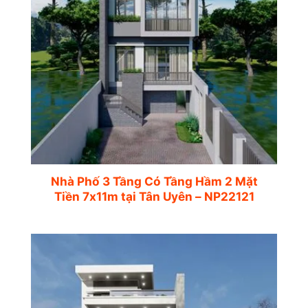
Nhà Phố 3 Tầng Có Tầng Hầm 2 Mặt
Tiền 7x11m tại Tân Uyên – NP22121