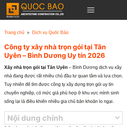
C
h
u
y
Trang chủ
»
Dịch vụ Quốc Bảo
ể
Công ty xây nhà trọn gói tại Tân
n
Uyên – Bình Dương Uy tín 2026
đ
ế
Xây nhà trọn gói tại Tân Uyên
– Bình Dương dịch vụ xây
n
nhà đang được rất nhiều chủ đầu tư quan tâm và lựa chọn.
n
Tuy nhiên để tìm được công ty xây dựng trọn gói uy tín
ộ
chuyên nghiệp, có mức giá phù hợp ở khu vực mình sinh
i
sống lại là điều khiến nhiều gia chủ băn khoăn lo ngại.
d
u
Nội dung chính
n