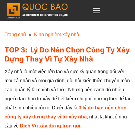
C
h
u
y
Trang chủ
»
Kinh nghiệm xây nhà
ể
TOP 3: Lý Do Nên Chọn Công Ty Xây
n
Dựng Thay Vì Tự Xây Nhà
đ
ế
Xây nhà là một việc lớn lao và cực kỳ quan trọng đối với
n
mỗi cá nhân và mỗi gia đình, đòi hỏi kiến thức chuyên môn
n
cao, quản lý tài chính và thời. Nhưng bên cạnh đó nhiều
ộ
người lại chọn tự xây để tiết kiệm chi phí, nhưng thực tế lại
i
phát sinh nhiều rủi ro. Dưới đây là
3 lý do bạn nên chọn
d
công ty xây dựng thay vì tự xây nhà
,
nhất là khi có nhu
u
cầu về
Dịch Vụ xây dựng trọn gói
.
n