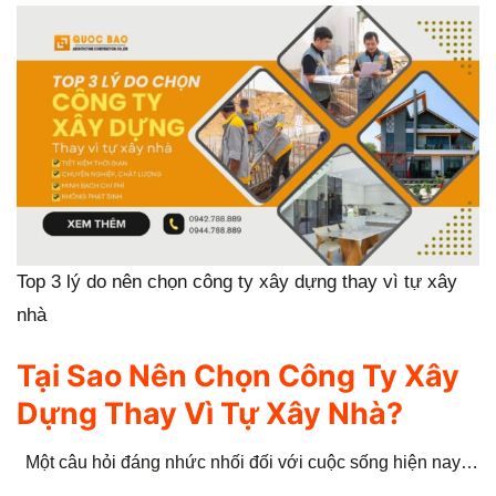
g
Top 3 lý do nên chọn công ty xây dựng thay vì tự xây
nhà
Tại Sao Nên Chọn Công Ty Xây
Dựng Thay Vì Tự Xây Nhà?
Một câu hỏi đáng nhức nhối đối với cuộc sống hiện nay…