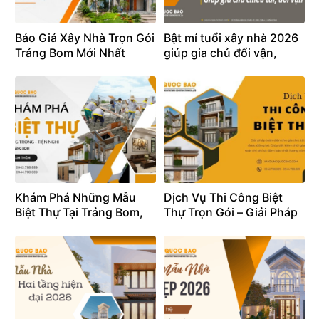
Báo Giá Xây Nhà Trọn Gói
Bật mí tuổi xây nhà 2026
Trảng Bom Mới Nhất
giúp gia chủ đổi vận,
2026 (Chi Tiết Từ A-Z)
chiêu tài
Khám Phá Những Mẫu
Dịch Vụ Thi Công Biệt
Biệt Thự Tại Trảng Bom,
Thự Trọn Gói – Giải Pháp
Đồng Nai: Sang Trọng,
Toàn Diện Cho Gia Chủ
Tiện Nghi 2026