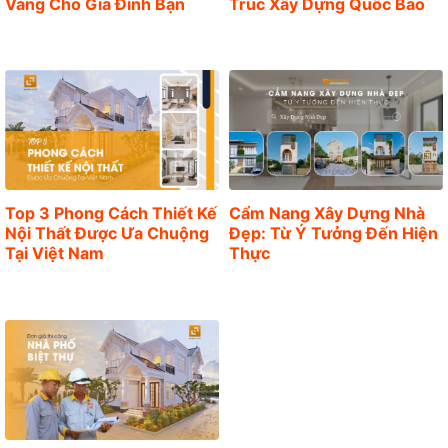
Vàng Cho Gia Đình Bạn
Trúc Xây Dựng Quốc Bảo
Top 3 Phong Cách Thiết Kế
Cẩm Nang Xây Dựng Nhà
Nội Thất Được Ưa Chuộng
Đẹp: Từ Ý Tưởng Đến Hiện
Tại Việt Nam
Thực