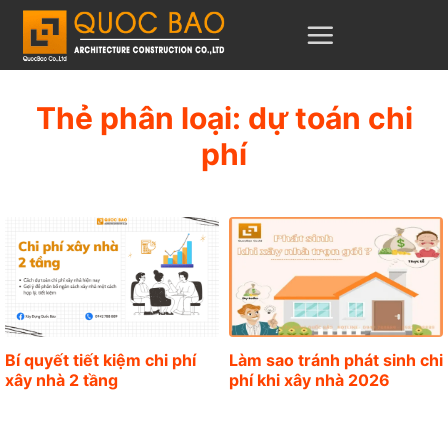
C
h
u
y
Thẻ phân loại:
dự toán chi
ể
phí
n
đ
ế
n
n
ộ
i
Bí quyết tiết kiệm chi phí
Làm sao tránh phát sinh chi
d
xây nhà 2 tầng
phí khi xây nhà 2026
u
n