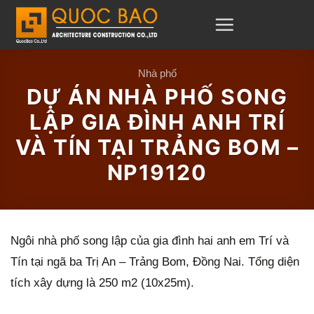
C
h
u
y
Nhà phố
DỰ ÁN NHÀ PHỐ SONG
ể
n
LẬP GIA ĐÌNH ANH TRÍ
đ
VÀ TÍN TẠI TRẢNG BOM –
ế
NP19120
n
n
ộ
Ngôi nhà phố song lập của gia đình hai anh em Trí và
i
Tín tại ngã ba Trị An – Trảng Bom, Đồng Nai. Tổng diện
d
tích xây dựng là 250 m2 (10x25m).
u
n