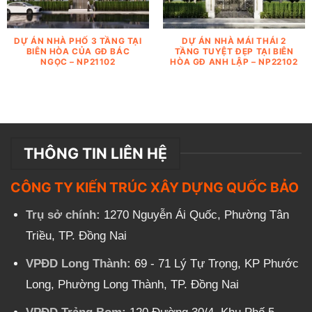
DỰ ÁN NHÀ PHỐ 3 TẦNG TẠI
DỰ ÁN NHÀ MÁI THÁI 2
BIÊN HÒA CỦA GĐ BÁC
TẦNG TUYỆT ĐẸP TẠI BIÊN
NGỌC – NP21102
HÒA GĐ ANH LẬP – NP22102
THÔNG TIN LIÊN HỆ
CÔNG TY KIẾN TRÚC XÂY DỰNG QUỐC BẢO
Trụ sở chính:
1270 Nguyễn Ái Quốc, Phường Tân
Triều, TP. Đồng Nai
VPĐD Long Thành:
69 - 71 Lý Tự Trọng, KP Phước
Long, Phường Long Thành, TP. Đồng Nai