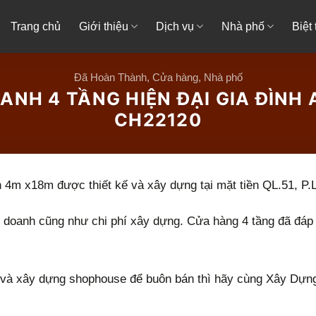
Trang chủ
Giới thiệu
Dịch vụ
Nhà phố
Biệt
Đã Hoàn Thành
,
Cửa hàng
,
Nhà phố
NH 4 TẦNG HIỆN ĐẠI GIA ĐÌNH 
CH22120
h 4m x18m được thiết kế và xây dựng tại mặt tiền QL.51, P.
inh doanh cũng như chi phí xây dựng. Cửa hàng 4 tầng đã đ
ế và xây dựng shophouse để buôn bán thì hãy cùng Xây Dựn