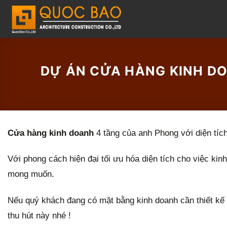
C
h
u
y
ể
DỰ ÁN CỬA HÀNG KINH DOA
n
đ
ế
n
Cửa hàng kinh doanh
4 tầng của anh Phong với diện tíc
n
Với phong cách hiện đại tối ưu hóa diện tích cho việc k
ộ
mong muốn.
i
d
Nếu quý khách đang có mặt bằng kinh doanh cần thiết k
u
thu hút này nhé !
n