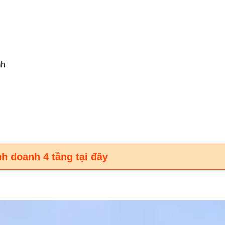
nh
h doanh 4 tầng tại đây