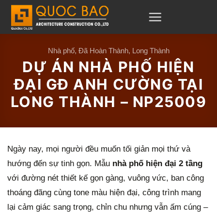
C
h
u
y
Nhà phố
,
Đã Hoàn Thành
,
Long Thành
DỰ ÁN NHÀ PHỐ HIỆN
ể
n
ĐẠI GĐ ANH CƯỜNG TẠI
đ
LONG THÀNH – NP25009
ế
n
n
Ngày nay, mọi người đều muốn tối giản mọi thứ và
ộ
hướng đến sự tinh gọn. Mẫu
nhà phố hiện đại 2 tầng
i
với đường nét thiết kế gọn gàng, vuông vức, ban công
d
thoáng đãng cùng tone màu hiện đại, công trình mang
u
lại cảm giác sang trọng, chỉn chu nhưng vẫn ấm cúng –
n