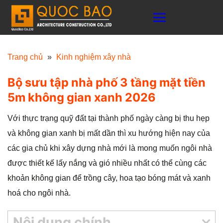
C
h
u
y
Trang chủ
»
Kinh nghiệm xây nhà
ể
Bộ sưu tập nhà phố 3 tầng mặt tiền
n
5m không gian xanh 2026
đ
ế
Với thực trạng quỹ đất tại thành phố ngày càng bị thu hẹp
n
và không gian xanh bị mất dần thì xu hướng hiện nay của
n
các gia chủ khi xây dựng nhà mới là mong muốn ngôi nhà
ộ
được thiết kế lấy nắng và gió nhiều nhất có thể cùng các
i
khoản không gian để trồng cây, hoa tạo bóng mát và xanh
d
hoá cho ngôi nhà.
u
n
Nội dung chính