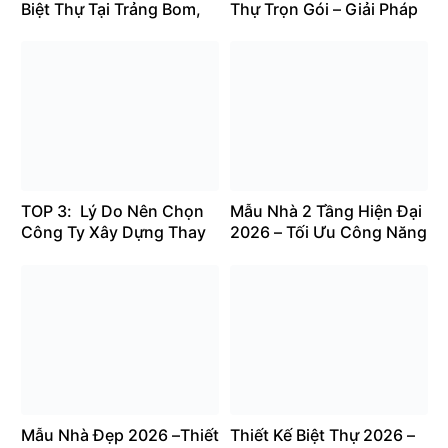
Biệt Thự Tại Trảng Bom,
Thự Trọn Gói – Giải Pháp
Đồng Nai: Sang Trọng,
Toàn Diện Cho Gia Chủ
Tiện Nghi 2026
TOP 3: Lý Do Nên Chọn
Mẫu Nhà 2 Tầng Hiện Đại
Công Ty Xây Dựng Thay
2026 – Tối Ưu Công Năng
Vì Tự Xây Nhà
& Chi Phí
Mẫu Nhà Đẹp 2026 –Thiết
Thiết Kế Biệt Thự 2026 –