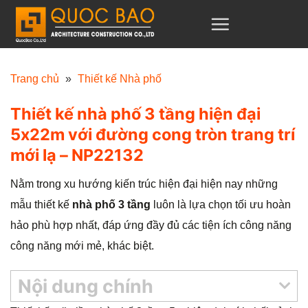
C
h
u
y
Trang chủ
»
Thiết kế Nhà phố
ể
Thiết kế nhà phố 3 tầng hiện đại
n
5x22m với đường cong tròn trang trí
đ
mới lạ – NP22132
ế
n
Nằm trong xu hướng kiến trúc hiện đại hiện nay những
n
mẫu thiết kế
nhà phố 3 tầng
luôn là lựa chọn tối ưu hoàn
ộ
hảo phù hợp nhất, đáp ứng đầy đủ các tiện ích công năng
i
công năng mới mẻ, khác biệt.
d
u
Nội dung chính
n