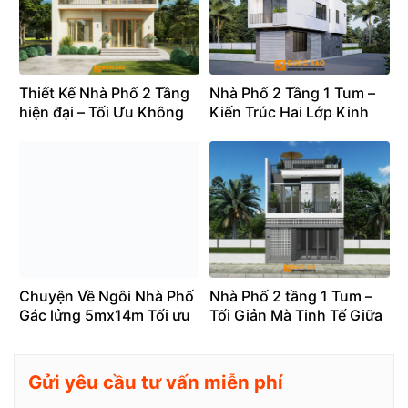
Thiết Kế Nhà Phố 2 Tầng
Nhà Phố 2 Tầng 1 Tum –
hiện đại – Tối Ưu Không
Kiến Trúc Hai Lớp Kinh
Gian Cho Gia Đình Trẻ
Doanh và Sống Đầy Bản
Sắc
Chuyện Về Ngôi Nhà Phố
Nhà Phố 2 tầng 1 Tum –
Gác lửng 5mx14m Tối ưu
Tối Giản Mà Tinh Tế Giữa
không Gian, Nâng Tầm
Lòng Đô Thị
mới cho gia đình –
NP26007
Gửi yêu cầu tư vấn miễn phí