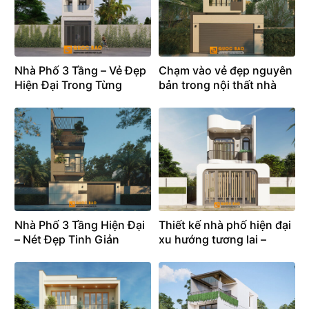
Nhà Phố 3 Tầng – Vẻ Đẹp
Chạm vào vẻ đẹp nguyên
Hiện Đại Trong Từng
bản trong nội thất nhà
Không Gian Sống
phố hiện đại 3 tầng.
Nhà Phố 3 Tầng Hiện Đại
Thiết kế nhà phố hiện đại
– Nét Đẹp Tinh Giản
xu hướng tương lai –
Trong Kiến Trúc Đương
Không gian sống của kỷ
Đại
nguyên mới