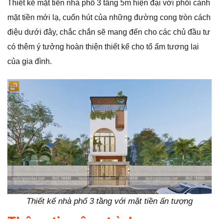
Thiết kế mặt tiền nhà phố 3 tầng 5m hiện đại với phối cảnh
g
mặt tiền mới lạ, cuốn hút của những đường cong tròn cách
điệu dưới đây, chắc chắn sẽ mang đến cho các chủ đầu tư
có thêm ý tưởng hoàn thiện thiết kế cho tổ ấm tương lai
của gia đình.
Thiết kế nhà phố 3 tầng với mặt tiền ấn tượng