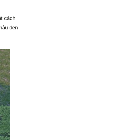
ột cách
 màu đen