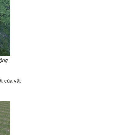
rộng
t của vật