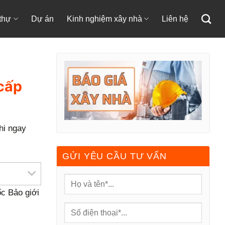
 thự
Dự án
Kinh nghiệm xây nhà
Liên hệ
cấp
hi ngay
GỬI YÊU CẦU TƯ VẤN
c Bảo giới