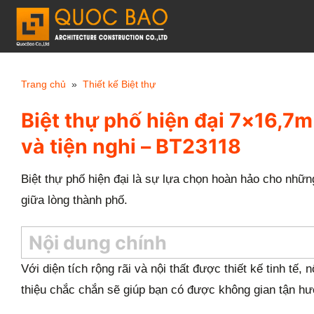
C
h
u
y
Trang chủ
»
Thiết kế Biệt thự
ể
Biệt thự phố hiện đại 7×16,7
n
đ
và tiện nghi – BT23118
ế
n
Biệt thự phố hiện đại là sự lựa chọn hoàn hảo cho nhữn
n
giữa lòng thành phố.
ộ
Nội dung chính
i
d
Với diện tích rộng rãi và nội thất được thiết kế tinh tế, 
u
thiệu chắc chắn sẽ giúp bạn có được không gian tận hư
n