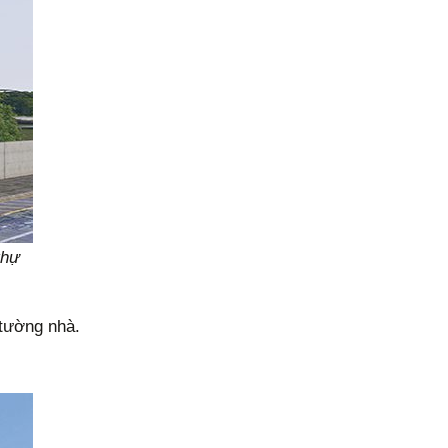
thự
 tường nhà.