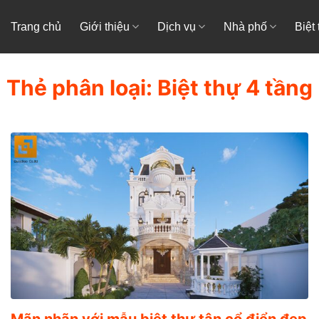
Trang chủ
Giới thiệu
Dịch vụ
Nhà phố
Biệt
Thẻ phân loại:
Biệt thự 4 tầng
Mãn nhãn với mẫu biệt thự tân cổ điển đẹp