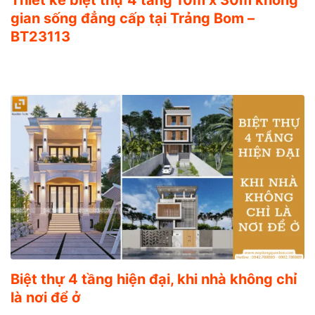
gian sống đẳng cấp tại Trảng Bom –
BT23113
Biệt thự 4 tầng hiện đại, khi nhà không chỉ
là nơi để ở