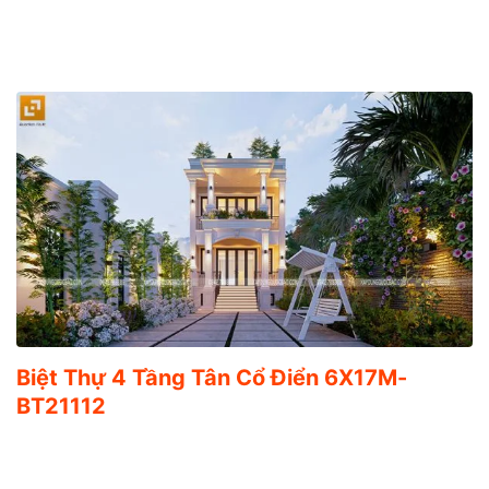
Biệt Thự 4 Tầng Tân Cổ Điển 6X17M-
BT21112