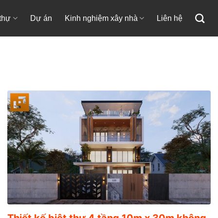
 thự
Dự án
Kinh nghiệm xây nhà
Liên hệ
Thiết kế biệt thự 4 tầng 10m x 30m không