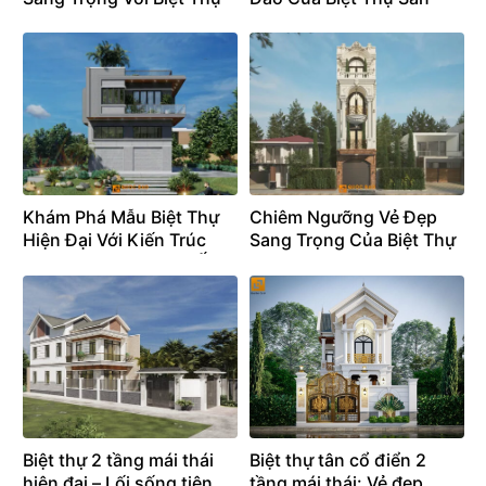
Tân Cổ Điển 3 Tầng –
Vườn Mái Nhật – BT25103
BT25104
Khám Phá Mẫu Biệt Thự
Chiêm Ngưỡng Vẻ Đẹp
Hiện Đại Với Kiến Trúc
Sang Trọng Của Biệt Thự
Tinh Tế, Tối Giản Mà Ấn
Tân Cổ Điển – BT25101
Tượng – BT25102
Biệt thự 2 tầng mái thái
Biệt thự tân cổ điển 2
hiện đại – Lối sống tiện
tầng mái thái: Vẻ đẹp