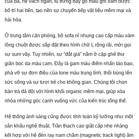
của đá, hệ vách ngăn, tủ trưng bày gỗ màu ghi xám được
bố trí hai bên, tạo nên sự chuyển tiếp vật liệu mềm mại và
hài hòa.
Ở trung tâm căn phòng, bộ sofa nỉ nhung cao cấp màu xám
lông chuột được sắp đặt theo hình chữ L rộng rãi, mời gọi
sự sum vầy. Tuy nhiên, sự “đắt giá” nằm ở cặp ghế thư
giãn bọc da màu cam. Đây là gam màu điểm nhấn táo bạo,
phá vỡ sự đơn điệu của tone màu trung tính, thổi bùng lên
sức sống và sự tươi trẻ cho không gian. Chúng tôi chọn
bàn trà đá đôi với hình khối organic mềm mại, giúp xóa
nhòa những góc cạnh vuông vức của kiến trúc tổng thể.
Hệ thống ánh sáng cũng được tính toán kỹ lưỡng như một
sân khấu nghệ thuật. Trần thạch cao giật cấp nhẹ nhàng
kết hợp với hệ đèn ray nam châm (magnetic track light) âm