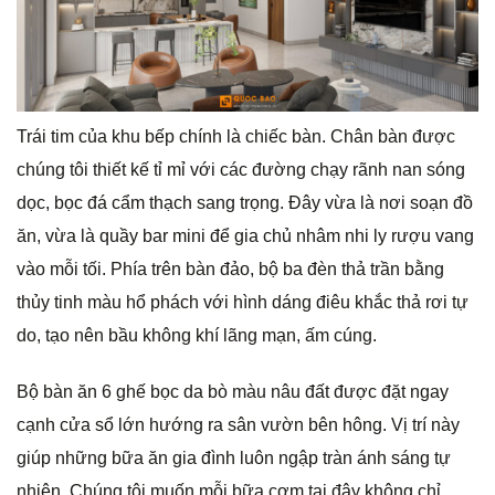
Trái tim của khu bếp chính là chiếc bàn. Chân bàn được
chúng tôi thiết kế tỉ mỉ với các đường chạy rãnh nan sóng
dọc, bọc đá cẩm thạch sang trọng. Đây vừa là nơi soạn đồ
ăn, vừa là quầy bar mini để gia chủ nhâm nhi ly rượu vang
vào mỗi tối. Phía trên bàn đảo, bộ ba đèn thả trần bằng
thủy tinh màu hổ phách với hình dáng điêu khắc thả rơi tự
do, tạo nên bầu không khí lãng mạn, ấm cúng.
Bộ bàn ăn 6 ghế bọc da bò màu nâu đất được đặt ngay
cạnh cửa sổ lớn hướng ra sân vườn bên hông. Vị trí này
giúp những bữa ăn gia đình luôn ngập tràn ánh sáng tự
nhiên. Chúng tôi muốn mỗi bữa cơm tại đây không chỉ