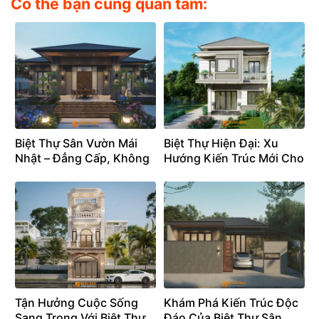
Có thể bạn cũng quan tâm:
Biệt Thự Sân Vườn Mái
Biệt Thự Hiện Đại: Xu
Nhật – Đẳng Cấp, Không
Hướng Kiến Trúc Mới Cho
Gian Sống , Hài Hòa
Cuộc Sống Thời Đại Mới –
Thiên Nhiên – BT25107
BT25105
Tận Hưởng Cuộc Sống
Khám Phá Kiến Trúc Độc
Sang Trọng Với Biệt Thự
Đáo Của Biệt Thự Sân