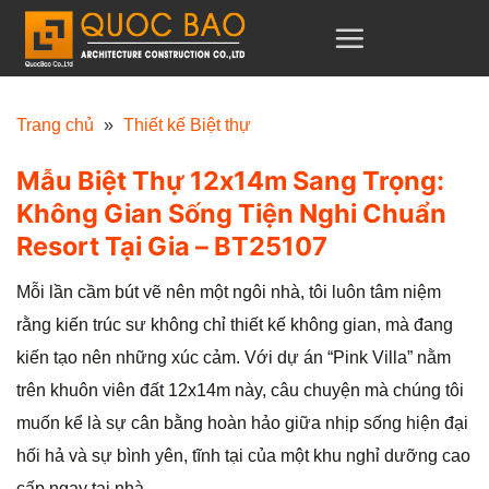
C
h
u
y
Trang chủ
»
Thiết kế Biệt thự
ể
Mẫu Biệt Thự 12x14m Sang Trọng:
n
Không Gian Sống Tiện Nghi Chuẩn
đ
Resort Tại Gia – BT25107
ế
n
Mỗi lần cầm bút vẽ nên một ngôi nhà, tôi luôn tâm niệm
n
rằng kiến trúc sư không chỉ thiết kế không gian, mà đang
ộ
kiến tạo nên những xúc cảm. Với dự án “Pink Villa” nằm
i
trên khuôn viên đất 12x14m này, câu chuyện mà chúng tôi
d
muốn kể là sự cân bằng hoàn hảo giữa nhịp sống hiện đại
u
hối hả và sự bình yên, tĩnh tại của một khu nghỉ dưỡng cao
n
cấp ngay tại nhà.