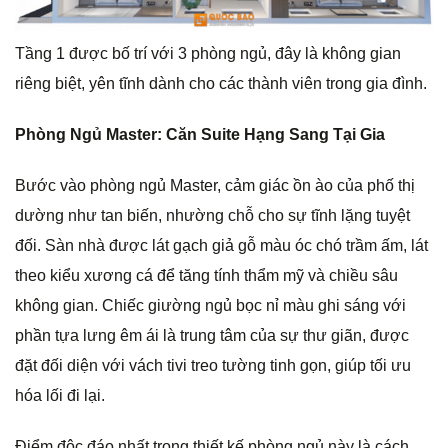
Tầng 1 được bố trí với 3 phòng ngủ, đây là không gian
riêng biệt, yên tĩnh dành cho các thành viên trong gia đình.
Phòng Ngủ Master: Căn Suite Hạng Sang Tại Gia
Bước vào phòng ngủ Master, cảm giác ồn ào của phố thị
dường như tan biến, nhường chỗ cho sự tĩnh lặng tuyệt
đối. Sàn nhà được lát gạch giả gỗ màu óc chó trầm ấm, lát
theo kiểu xương cá để tăng tính thẩm mỹ và chiều sâu
không gian. Chiếc giường ngủ bọc nỉ màu ghi sáng với
phần tựa lưng êm ái là trung tâm của sự thư giãn, được
đặt đối diện với vách tivi treo tường tinh gọn, giúp tối ưu
hóa lối đi lại.
Điểm độc đáo nhất trong thiết kế phòng ngủ này là cách