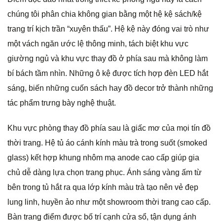
chúng tôi phân chia không gian bằng một hệ kệ sách/kệ
trang trí kịch trần “xuyên thấu”. Hệ kệ này đóng vai trò như
một vách ngăn ước lệ thông minh, tách biệt khu vực
giường ngủ và khu vực thay đồ ở phía sau mà không làm
bí bách tầm nhìn. Những ô kệ được tích hợp đèn LED hắt
sáng, biến những cuốn sách hay đồ decor trở thành những
tác phẩm trưng bày nghệ thuật.
Khu vực phòng thay đồ phía sau là giấc mơ của mọi tín đồ
thời trang. Hệ tủ áo cánh kính màu trà trong suốt (smoked
glass) kết hợp khung nhôm mạ anode cao cấp giúp gia
chủ dễ dàng lựa chọn trang phục. Ánh sáng vàng ấm từ
bên trong tủ hắt ra qua lớp kính màu trà tạo nên vẻ đẹp
lung linh, huyền ảo như một showroom thời trang cao cấp.
Bàn trang điểm được bố trí cạnh cửa sổ, tận dụng ánh