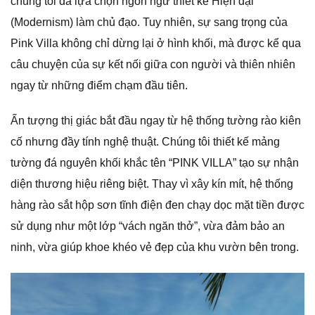
chúng tôi đã lựa chọn ngôn ngữ thiết kế Hiện đại
(Modernism) làm chủ đạo. Tuy nhiên, sự sang trọng của
Pink Villa không chỉ dừng lại ở hình khối, mà được kể qua
câu chuyện của sự kết nối giữa con người và thiên nhiên
ngay từ những điểm chạm đầu tiên.
Ấn tượng thị giác bắt đầu ngay từ hệ thống tường rào kiên
cố nhưng đầy tính nghệ thuật. Chúng tôi thiết kế mảng
tường đá nguyên khối khắc tên “PINK VILLA” tạo sự nhận
diện thương hiệu riêng biệt. Thay vì xây kín mít, hệ thống
hàng rào sắt hộp sơn tĩnh điện đen chạy dọc mặt tiền được
sử dụng như một lớp “vách ngăn thở”, vừa đảm bảo an
ninh, vừa giúp khoe khéo vẻ đẹp của khu vườn bên trong.