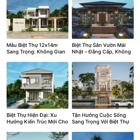
Mẫu Biệt Thự 12x14m
Biệt Thự Sân Vườn Mái
Sang Trọng: Không Gian
Nhật – Đẳng Cấp, Không
Sống Tiện Nghi Chuẩn
Gian Sống , Hài Hòa
Resort Tại Gia – BT25107
Thiên Nhiên – BT25107
Biệt Thự Hiện Đại: Xu
Tận Hưởng Cuộc Sống
Hướng Kiến Trúc Mới Cho
Sang Trọng Với Biệt Thự
Cuộc Sống Thời Đại Mới –
Tân Cổ Điển 3 Tầng –
BT25105
BT25104