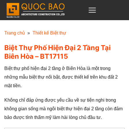
C
h
u
y
Trang chủ
»
Thiết kế Biệt thự
ể
Biệt Thự Phố Hiện Đại 2 Tầng Tại
n
Biên Hòa – BT17115
đ
ế
Biệt thự phố hiện đại 2 tầng ở Biên Hòa là một trong
n
những mẫu biệt thự nổi bật, được thiết kế trên khu đất 2
n
mặt tiền.
ộ
i
Không chỉ đáp ứng được yêu cầu về sự tiện nghi trong
d
không gian sống mà ngôi biệt thự hiện đại 2 tầng còn đảm
u
bảo được tính thẩm mỹ làm hài lòng chủ đầu tư.
n