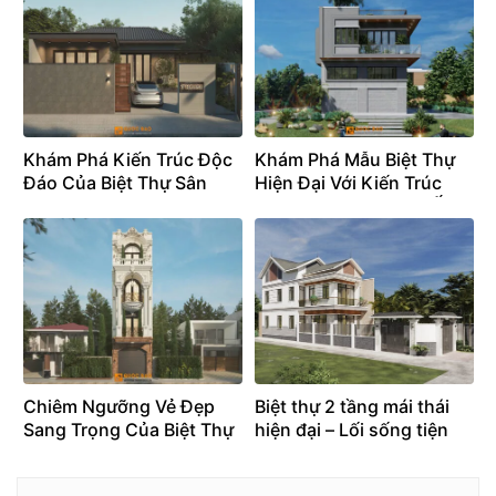
Khám Phá Kiến Trúc Độc
Khám Phá Mẫu Biệt Thự
Đáo Của Biệt Thự Sân
Hiện Đại Với Kiến Trúc
Vườn Mái Nhật – BT25103
Tinh Tế, Tối Giản Mà Ấn
Tượng – BT25102
Chiêm Ngưỡng Vẻ Đẹp
Biệt thự 2 tầng mái thái
Sang Trọng Của Biệt Thự
hiện đại – Lối sống tiện
Tân Cổ Điển – BT25101
nghi và sang trọng –
BT24104