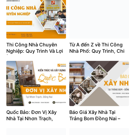
Thi Công Nhà Chuyên
Từ A đến Z về Thi Công
Nghiệp: Quy Trình Và Lợi
Nhà Phố: Quy Trình, Chi
Ích Cần Biết
Phí và Thời Gian
Quốc Bảo: Đơn Vị Xây
Báo Giá Xây Nhà Tại
Nhà Tại Nhơn Trạch,
Trảng Bom Đồng Nai –
Đồng Nai – Uy Tín, Không
Kinh nghiệm xây nhà hiệu
Phát Sinh Chi Phí
quả