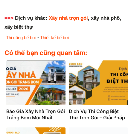
==>
Dịch vụ khác:
Xây nhà trọn gói
, xây nhà phố,
xây biệt thự
Thi công bể bơi
•
Thiết kế bể bơi
Có thể bạn cũng quan tâm:
Báo Giá Xây Nhà Trọn Gói
Dịch Vụ Thi Công Biệt
Trảng Bom Mới Nhất
Thự Trọn Gói – Giải Pháp
2026 (Chi Tiết Từ A-Z)
Toàn Diện Cho Gia Chủ