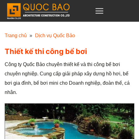
C
h
u
y
Trang chủ
»
Dịch vụ Quốc Bảo
ể
Thiết kế thi công bể bơi
n
đ
Công ty Quốc Bảo chuyên thiết kế và thi công bể bơi
ế
chuyên nghiệp. Cung cấp giải pháp xây dựng hồ hơi, bể
n
bơi gia đình, bể bơi mini cho Doanh nghiệp, đoàn thể, cá
n
nhân.
ộ
i
d
u
n