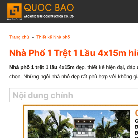
C
h
u
y
Trang chủ
»
Thiết kế Nhà phố
ể
Nhà Phố 1 Trệt 1 Lầu 4x15m hi
n
đ
Nhà phố 1 trệt 1 lầu 4x15m
đẹp, thiết kế hiện đại, đáp
ế
chọn. Những ngôi nhà nhỏ đẹp rất phù hợp với không gia
n
n
Nội dung chính
ộ
i
d
u
n