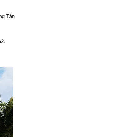
ờng Tân
m2.