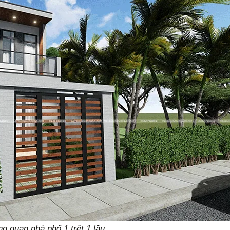
g quan nhà phố 1 trệt 1 lầu