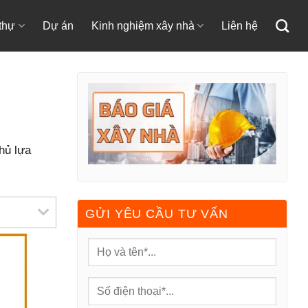
 thự
Dự án
Kinh nghiệm xây nhà
Liên hệ
hủ lựa
GỬI YÊU CẦU TƯ VẤN