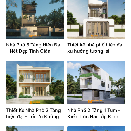
Nhà Phố 3 Tầng Hiện Đại
Thiết kế nhà phố hiện đại
– Nét Đẹp Tinh Giản
xu hướng tương lai –
Trong Kiến Trúc Đương
Không gian sống của kỷ
Đại
nguyên mới
Thiết Kế Nhà Phố 2 Tầng
Nhà Phố 2 Tầng 1 Tum –
hiện đại – Tối Ưu Không
Kiến Trúc Hai Lớp Kinh
Gian Cho Gia Đình Trẻ
Doanh và Sống Đầy Bản
Sắc