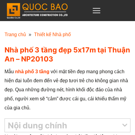
C
h
u
y
Trang chủ
»
Thiết kế Nhà phố
ể
Nhà phố 3 tầng đẹp 5x17m tại Thuận
n
An – NP20103
đ
ế
Mẫu
nhà phố 3 tầng
với mặt tiền đẹp mang phong cách
n
hiện đại luôn đem đến vẻ đẹp tươi trẻ cho không gian nhà
n
đẹp. Qua những đường nét, hình khối độc đáo của nhà
ộ
phố, người xem sẽ “cảm” được cái gu, cái khiếu thẩm mỹ
i
của gia chủ.
d
u
Nội dung chính
n