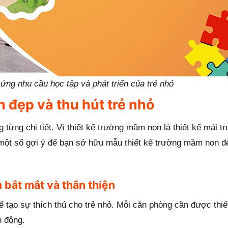
ng nhu cầu học tập và phát triển của trẻ nhỏ
 đẹp và thu hút trẻ nhỏ
 từng chi tiết. Vì thiết kế trường mầm non là thiết kế mái t
một số gợi ý để bạn sở hữu mẫu thiết kế trường mầm non đ
 bắt mắt và thân thiện
tạo sự thích thú cho trẻ nhỏ. Mỗi căn phòng cần được thiết
h động.