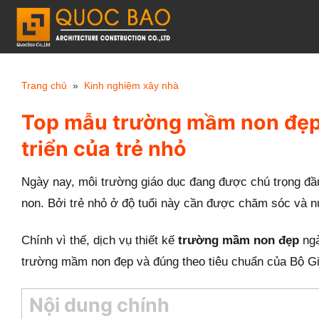
C
h
u
y
Trang chủ
»
Kinh nghiệm xây nhà
ể
Top mẫu trường mầm non đẹp 
n
đ
triển của trẻ nhỏ
ế
n
Ngày nay, môi trường giáo dục đang được chú trọng đầu
n
non. Bởi trẻ nhỏ ở độ tuổi này cần được chăm sóc và n
ộ
Chính vì thế, dịch vụ thiết kế
trường mầm non đẹp
ng
i
trường mầm non đẹp và đúng theo tiêu chuẩn của Bộ G
d
u
Nội dung chính
n