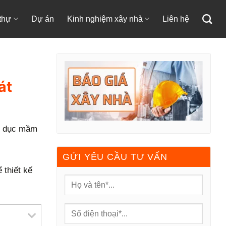
 thự
Dự án
Kinh nghiệm xây nhà
Liên hệ
át
áo dục mầm
GỬI YÊU CẦU TƯ VẤN
 thiết kế