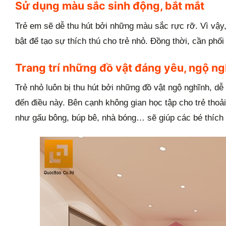
Sử dụng màu sắc sinh động, bắt mắt
Trẻ em sẽ dễ thu hút bởi những màu sắc rực rỡ. Vì vậy
bật để tạo sự thích thú cho trẻ nhỏ. Đồng thời, cần ph
Trang trí những đồ vật đáng yêu, ngộ n
Trẻ nhỏ luôn bị thu hút bởi những đồ vật ngộ nghĩnh, dễ
đến điều này. Bên cạnh không gian học tập cho trẻ thoả
như gấu bông, búp bê, nhà bóng… sẽ giúp các bé thích 