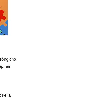
rường cho
ẹp, ấn
 kế lạ