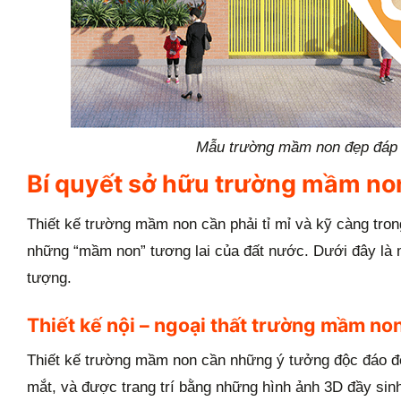
Mẫu trường mầm non đẹp đáp ứ
Bí quyết sở hữu trường mầm non
Thiết kế trường mầm non cần phải tỉ mỉ và kỹ càng trong
những “mầm non” tương lai của đất nước. Dưới đây là 
tượng.
Thiết kế nội – ngoại thất trường mầm non
Thiết kế trường mầm non cần những ý tưởng độc đáo để 
mắt, và được trang trí bằng những hình ảnh 3D đầy sin