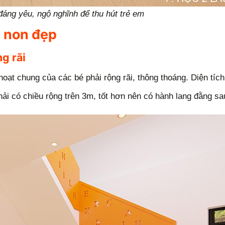
đáng yêu, ngộ nghĩnh để thu hút trẻ em
m non đẹp
g rãi
ạt chung của các bé phải rộng rãi, thông thoáng. Diện tích 
phải có chiều rộng trên 3m, tốt hơn nên có hành lang đằng sa