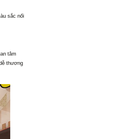
àu sắc nổi
uan tâm
 dễ thương