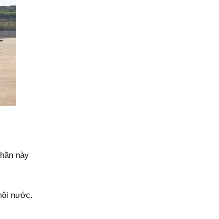
phần này
môi nước.