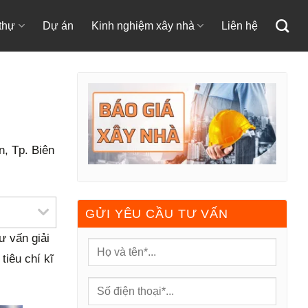
 thự
Dự án
Kinh nghiệm xây nhà
Liên hệ
, Tp. Biên
GỬI YÊU CẦU TƯ VẤN
ư vấn giải
tiêu chí kĩ