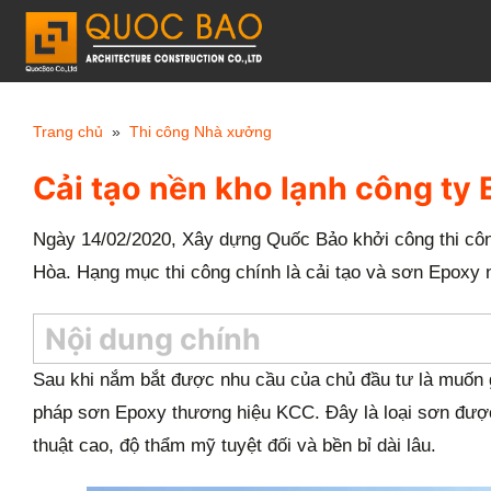
C
h
u
y
Trang chủ
»
Thi công Nhà xưởng
ể
Cải tạo nền kho lạnh công ty E
n
đ
Ngày 14/02/2020, Xây dựng Quốc Bảo khởi công thi côn
ế
Hòa. Hạng mục thi công chính là cải tạo và sơn Epoxy 
n
n
Nội dung chính
ộ
i
Sau khi nắm bắt được nhu cầu của chủ đầu tư là muốn g
d
pháp sơn Epoxy thương hiệu KCC. Đây là loại sơn được t
u
thuật cao, độ thẩm mỹ tuyệt đối và bền bỉ dài lâu.
n