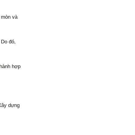
i mòn và
 Do đó,
thành hợp
 Xây dựng