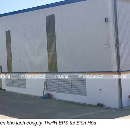
nền kho lạnh công ty TNHH EPS tại Biên Hòa