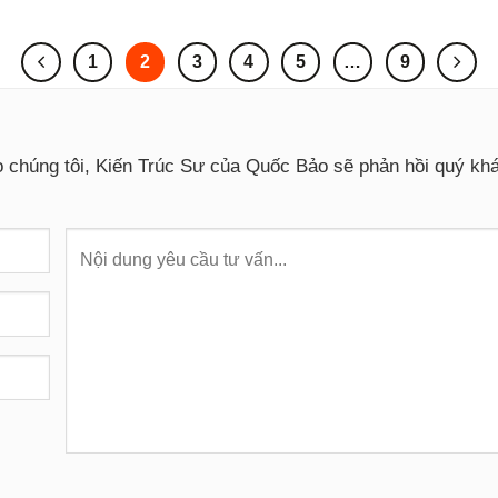
1
2
3
4
5
…
9
o chúng tôi, Kiến Trúc Sư của Quốc Bảo sẽ phản hồi quý k