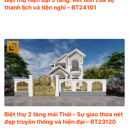
thanh lịch và tiện nghi – BT24101
Biệt thự 2 tầng mái Thái – Sự giao thoa nét
đẹp truyền thống và hiện đại – BT23120