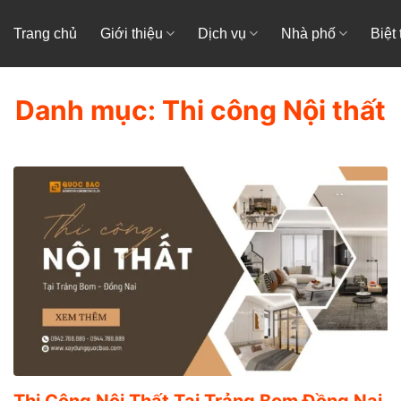
Trang chủ
Giới thiệu
Dịch vụ
Nhà phố
Biệt
Danh mục:
Thi công Nội thất
Thi Công Nội Thất Tại Trảng Bom Đồng Nai