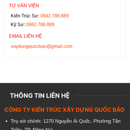
TƯ VẤN VIÊN
Kiến Trúc Sư:
0942.788.889
Kỹ Sư:
0982.788.889
EMAIL LIÊN HỆ
xaydungquocbao@gmail.com
THÔNG TIN LIÊN HỆ
CÔNG TY KIẾN TRÚC XÂY DỰNG QUỐC BẢO
Trụ sở chính:
1270 Nguyễn Ái Quốc, Phường Tân
Triều, TP. Đồng Nai