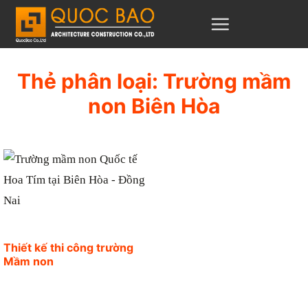
C
h
u
y
Thẻ phân loại:
Trường mầm
ể
non Biên Hòa
n
đ
ế
n
n
ộ
i
Thiết kế thi công trường
d
Mầm non
u
n