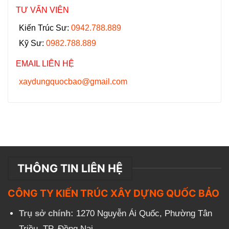
TƯ VẤN VIÊN
Kiến Trúc Sư:
0942.788.889
Kỹ Sư:
0982.788.889
EMAIL LIÊN HỆ
xaydungquocbao@gmail.com
THÔNG TIN LIÊN HỆ
CÔNG TY KIẾN TRÚC XÂY DỰNG QUỐC BẢO
Trụ sở chính:
1270 Nguyễn Ái Quốc, Phường Tân
Triều, TP. Đồng Nai