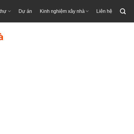
 thự
Dự án
Kinh nghiệm xây nhà
Liên hệ
à