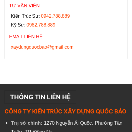
TƯ VẤN VIÊN
Kiến Trúc Sư:
0942.788.889
Kỹ Sư:
0982.788.889
EMAIL LIÊN HỆ
xaydungquocbao@gmail.com
THÔNG TIN LIÊN HỆ
CÔNG TY KIẾN TRÚC XÂY DỰNG QUỐC BẢO
Trụ sở chính:
1270 Nguyễn Ái Quốc, Phường Tân
Triều, TP. Đồng Nai