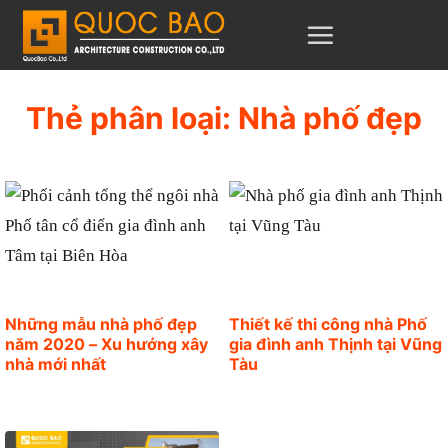
C
h
u
y
Thẻ phân loại:
Nhà phố đẹp
ể
n
đ
ế
n
n
ộ
Những mẫu nhà phố đẹp
Thiết kế thi công nhà Phố
năm 2020 – Xu hướng xây
gia đình anh Thịnh tại Vũng
i
nhà mới nhất
Tàu
d
u
n