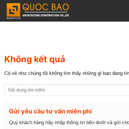
C
h
u
y
ể
n
đ
Không kết quả
ế
n
Có vẻ như chúng tôi không tìm thấy những gì bạn đang tìm
n
ộ
i
d
Gửi yêu cầu tư vấn miễn phí
u
Quý khách hàng hãy nhập thông tin bên dưới và gửi ch
n