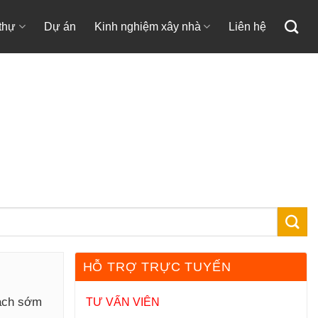
 thự
Dự án
Kinh nghiệm xây nhà
Liên hệ
m
HỖ TRỢ TRỰC TUYẾN
hách sớm
TƯ VẤN VIÊN