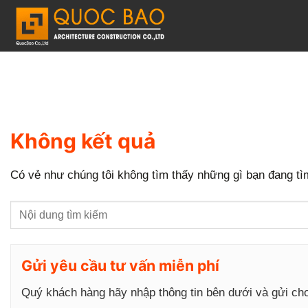
C
h
u
y
ể
n
đ
Không kết quả
ế
n
Có vẻ như chúng tôi không tìm thấy những gì bạn đang tìm
n
ộ
i
d
Gửi yêu cầu tư vấn miễn phí
u
Quý khách hàng hãy nhập thông tin bên dưới và gửi ch
n