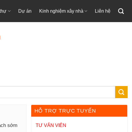
 thự
Dự án
Kinh nghiệm xây nhà
Liên hệ
m
HỖ TRỢ TRỰC TUYẾN
hách sớm
TƯ VẤN VIÊN