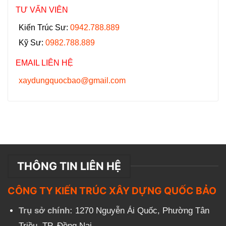
TƯ VẤN VIÊN
Kiến Trúc Sư:
0942.788.889
Kỹ Sư:
0982.788.889
EMAIL LIÊN HỆ
xaydungquocbao@gmail.com
THÔNG TIN LIÊN HỆ
CÔNG TY KIẾN TRÚC XÂY DỰNG QUỐC BẢO
Trụ sở chính:
1270 Nguyễn Ái Quốc, Phường Tân
Triều, TP. Đồng Nai