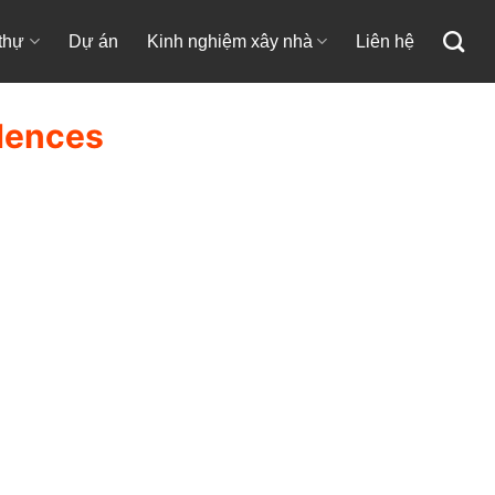
 thự
Dự án
Kinh nghiệm xây nhà
Liên hệ
dences