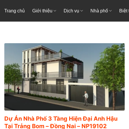
Trang chủ
Giới thiệu
Dịch vụ
Nhà phố
Biệt
Dự Án Nhà Phố 3 Tầng Hiện Đại Anh Hậu
Tại Trảng Bom – Đồng Nai – NP19102