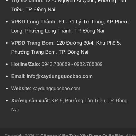
Trụ sở chính:
1270 Nguyễn Ái Quốc, Phường Tân
Triều, TP. Đồng Nai
VPĐD Long Thành:
69 - 71 Lý Tự Trọng, KP Phước
Long, Phường Long Thành, TP. Đồng Nai
VPĐD Trảng Bom:
120 Đường 30/4, Khu Phố 5,
Phường Trảng Bom, TP. Đồng Nai
Hotline/Zalo:
0942.788889
-
0982.788889
Email:
info@xaydungquocbao.com
Website:
xaydungquocbao.com
Xưởng sản xuất:
KP. 9, Phường Tân Triều, TP. Đồng
Nai
Copyright 2026 ©
Công ty Kiến Trúc Xây Dựng Quốc Bảo
. All 