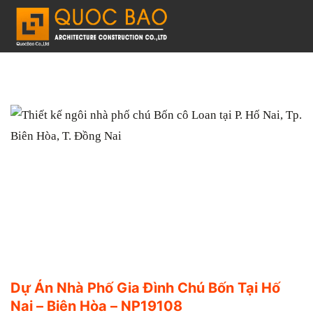
C
h
u
y
ể
n
đ
ế
n
n
ộ
i
d
u
Dự Án Nhà Phố Gia Đình Chú Bốn Tại Hố
n
Nai – Biên Hòa – NP19108