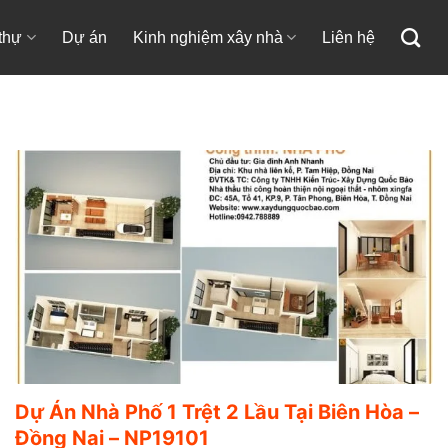
 thự
Dự án
Kinh nghiệm xây nhà
Liên hệ
Dự Án Nhà Phố 1 Trệt 2 Lầu Tại Biên Hòa –
Đồng Nai – NP19101