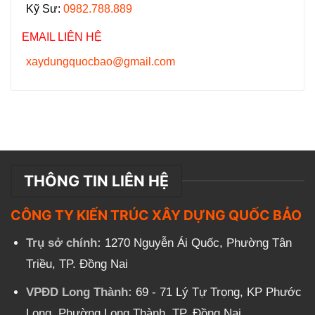
Kỹ Sư:
0982.788.889
EMAIL LIÊN HỆ
xaydungquocbao@gmail.com
THÔNG TIN LIÊN HỆ
CÔNG TY KIẾN TRÚC XÂY DỰNG QUỐC BẢO
Trụ sở chính:
1270 Nguyễn Ái Quốc, Phường Tân
Triều, TP. Đồng Nai
VPĐD Long Thành:
69 - 71 Lý Tự Trọng, KP Phước
Long, Phường Long Thành, TP. Đồng Nai