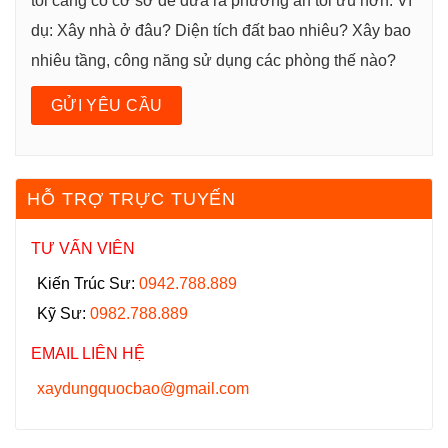
tôi càng có cơ sở để đưa ra phương án tối ưu hơn. Ví
dụ: Xây nhà ở đâu? Diện tích đất bao nhiêu? Xây bao
nhiêu tầng, công năng sử dụng các phòng thế nào?
HỖ TRỢ TRỰC TUYẾN
TƯ VẤN VIÊN
Kiến Trúc Sư:
0942.788.889
Kỹ Sư:
0982.788.889
EMAIL LIÊN HỆ
xaydungquocbao@gmail.com