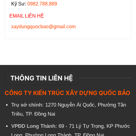
Kỹ Sư:
0982.788.889
EMAIL LIÊN HỆ
xaydungquocbao@gmail.com
THÔNG TIN LIÊN HỆ
CÔNG TY KIẾN TRÚC XÂY DỰNG QUỐC BẢO
Trụ sở chính:
1270 Nguyễn Ái Quốc, Phường Tân
Triều, TP. Đồng Nai
VPĐD Long Thành:
69 - 71 Lý Tự Trọng, KP Phước
Long, Phường Long Thành, TP. Đồng Nai