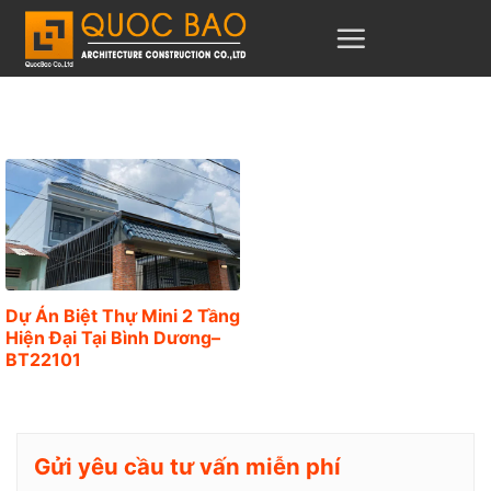
C
h
u
y
ể
n
đ
ế
n
n
Dự Án Biệt Thự Mini 2 Tầng
Hiện Đại Tại Bình Dương–
ộ
BT22101
i
d
u
Gửi yêu cầu tư vấn miễn phí
n