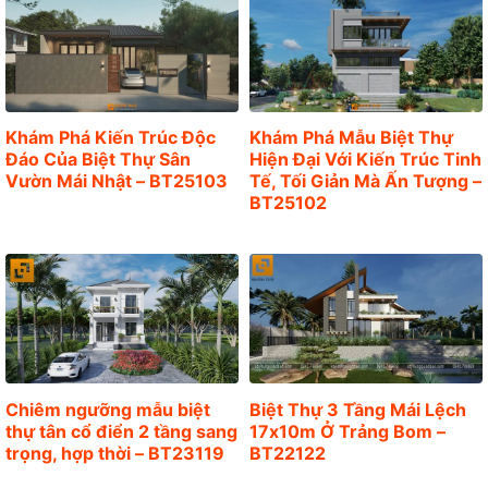
g
Khám Phá Kiến Trúc Độc
Khám Phá Mẫu Biệt Thự
Đáo Của Biệt Thự Sân
Hiện Đại Với Kiến Trúc Tinh
Vườn Mái Nhật – BT25103
Tế, Tối Giản Mà Ấn Tượng –
BT25102
Chiêm ngưỡng mẫu biệt
Biệt Thự 3 Tầng Mái Lệch
thự tân cổ điển 2 tầng sang
17x10m Ở Trảng Bom –
trọng, hợp thời – BT23119
BT22122