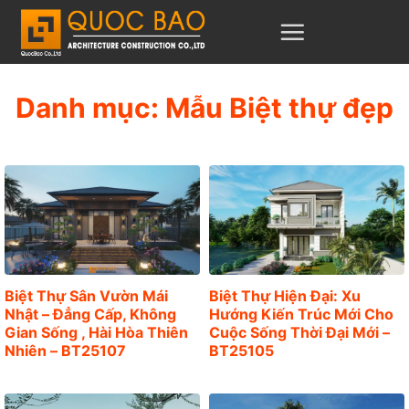
C
h
u
y
Danh mục:
Mẫu Biệt thự đẹp
ể
n
đ
ế
n
n
ộ
Biệt Thự Sân Vườn Mái
Biệt Thự Hiện Đại: Xu
Nhật – Đẳng Cấp, Không
Hướng Kiến Trúc Mới Cho
i
Gian Sống , Hài Hòa Thiên
Cuộc Sống Thời Đại Mới –
d
Nhiên – BT25107
BT25105
u
n